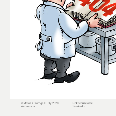
© Metos /
Storage IT Oy 2020
Rekisteriseloste
Webmaster
Sivukartta