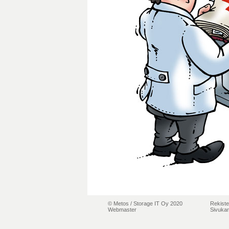
© Metos /
Storage IT Oy 2020
Rekiste
Webmaster
Sivukar