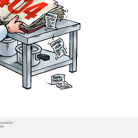
riseloste
tta