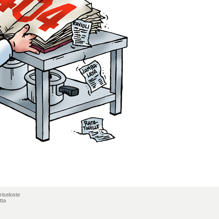
riseloste
tta