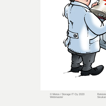
© Metos /
Storage IT Oy 2020
Rekiste
Webmaster
Sivukar