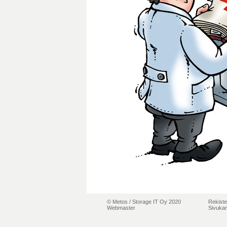
© Metos /
Storage IT Oy 2020
Rekiste
Webmaster
Sivukar