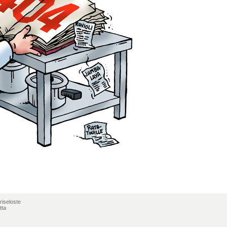
riseloste
tta