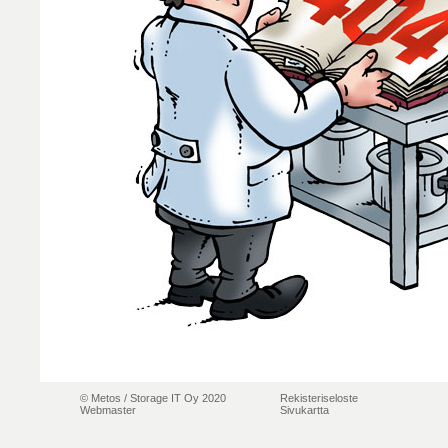
© Metos /
Storage IT Oy 2020
Rekisteriseloste
Webmaster
Sivukartta