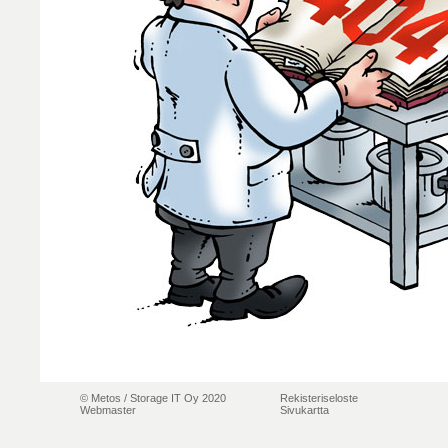
© Metos /
Storage IT Oy 2020
Rekisteriseloste
Webmaster
Sivukartta