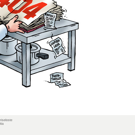
riseloste
tta