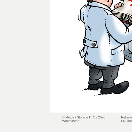
© Metos /
Storage IT Oy 2020
Rekiste
Webmaster
Sivukar