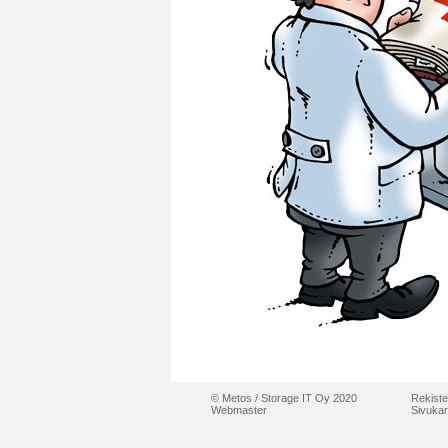
© Metos /
Storage IT Oy 2020
Rekiste
Webmaster
Sivukar