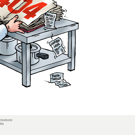
riseloste
tta