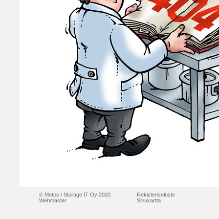
© Metos /
Storage IT Oy 2020
Rekisteriseloste
Webmaster
Sivukartta