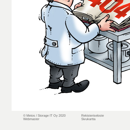
© Metos /
Storage IT Oy 2020
Rekisteriseloste
Webmaster
Sivukartta