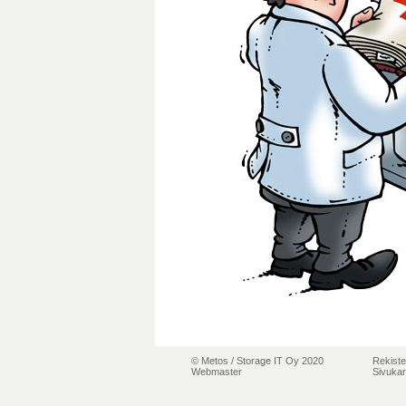
© Metos /
Storage IT Oy 2020
Rekiste
Webmaster
Sivukar