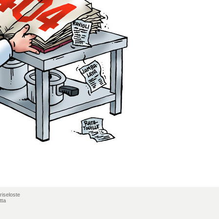
riseloste
tta